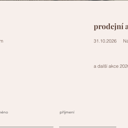
prodejní 
om
31.10.2026
N
a další akce 20
méno
příjmení