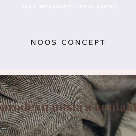
do 2.8. máme prázdniny – e-shop je zavřený
prodejní místa a kontak