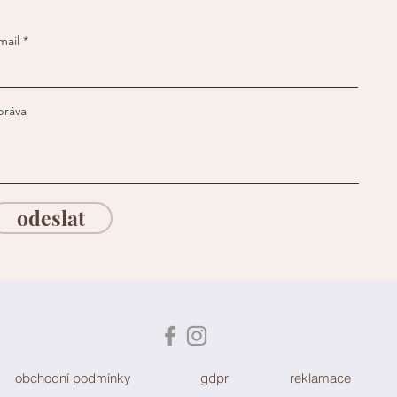
mail
práva
odeslat
obchodní podmínky
gdpr
reklamace