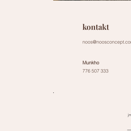
kontakt
noos@noosconcept.c
Munkho
776 507 333
j