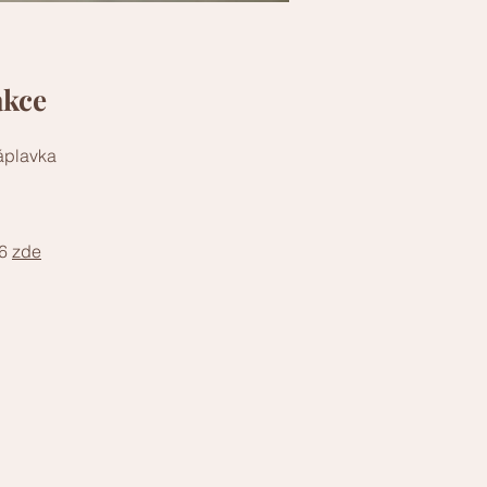
akce
áplavka
26
zde