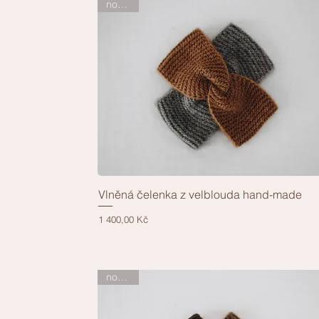
novinka
Vlněná čelenka z velblouda hand-made
Rychlý náhled
Cena
1 400,00 Kč
novinka