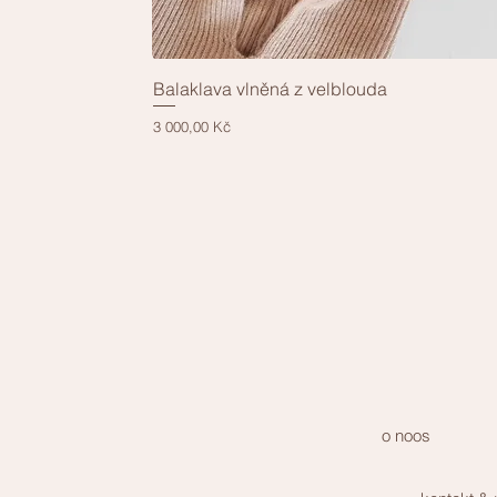
Balaklava vlněná z velblouda
Rychlý náhled
Cena
3 000,00 Kč
o noos