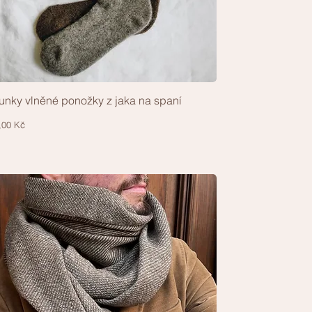
nky vlněné ponožky z jaka na spaní
Rychlý náhled
a
,00 Kč