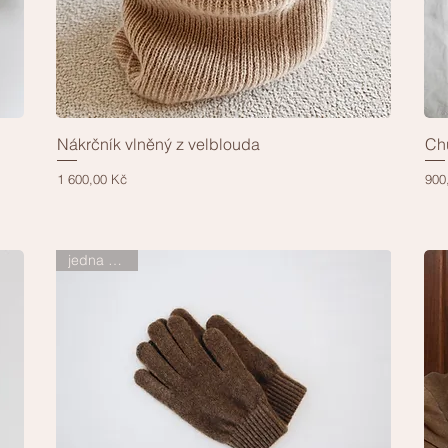
Nákrčník vlněný z velblouda
Chu
Rychlý náhled
Cena
Cen
1 600,00 Kč
900
jedna vrstva