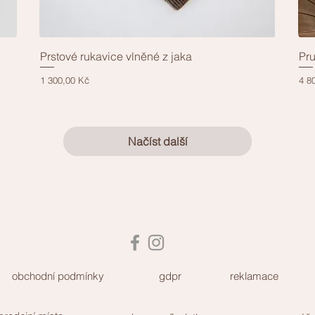
Prstové rukavice vlněné z jaka
Pru
Rychlý náhled
Cena
Cen
1 300,00 Kč
4 8
Načíst další
obchodní podmínky
gdpr
reklamace