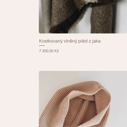
Kostkovaný vlněný pléd z jaka
Rychlý náhled
Cena
7 200,00 Kč