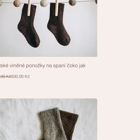
ské vlněné ponožky na spaní čoko jak
Rychlý náhled
ná cena
hodněná cena
,00 Kč
500,00 Kč