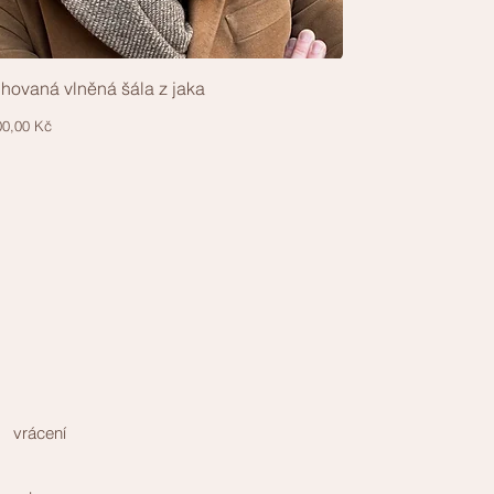
hovaná vlněná šála z jaka
Rychlý náhled
a
00,00 Kč
vrácení