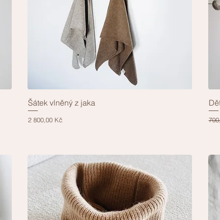
Šátek vlněný z jaka
Dět
Rychlý náhled
Cena
Běž
Zvý
2 800,00 Kč
700