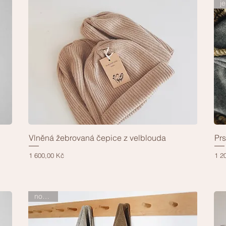
Vlněná žebrovaná čepice z velblouda
Prs
Rychlý náhled
Cena
Cen
1 600,00 Kč
1 2
novinka