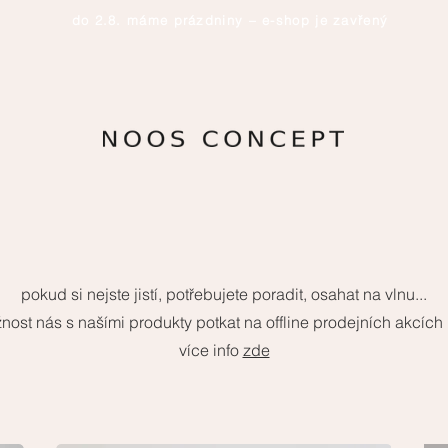
do 2.8. máme prázdniny – e-shop je zavřený
pokud si nejste jistí, potřebujete poradit, osahat na vlnu...
ost nás s našími produkty potkat na offline prodejních akcích
více info
zde