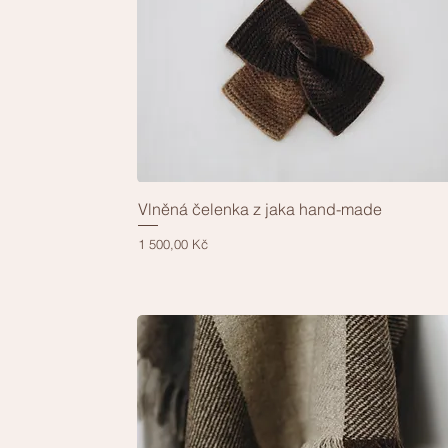
Vlněná čelenka z jaka hand-made
Rychlý náhled
Cena
1 500,00 Kč