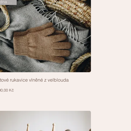
jedna vrstva
tové rukavice vlněné z velblouda
Rychlý náhled
a
00,00 Kč