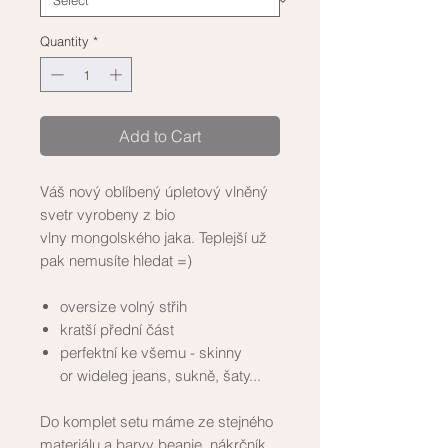
Quantity
*
Add to Cart
Váš nový oblíbený úpletový vlněný
svetr vyrobeny z bio
vlny mongolského jaka. Teplejší už
pak nemusíte hledat =)
oversize volný střih
kratší přední část
perfektní ke všemu - skinny
or wideleg jeans, sukně, šaty...
Do komplet setu máme ze stejného
materiálu a barvy
beanie
,
nákrčník
,