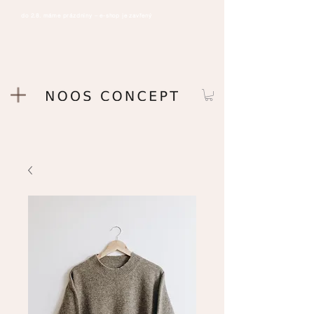
do 2.8. máme prázdniny – e-shop je zavřený