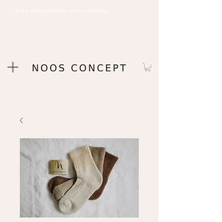
do 2.8. máme prázdniny – e-shop je zavřený